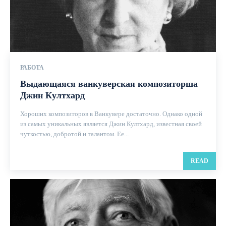
РАБОТА
Выдающаяся ванкуверская композиторша
Джин Култхард
Хороших композиторов в Ванкувере достаточно. Однако одной
из самых уникальных является Джин Култхард, известная своей
чуткостью, добротой и талантом. Ее...
READ