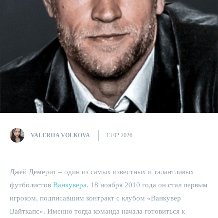
VALERIIA VOLKOVA
13.02.2026
Джей Демерит – один из самых известных и талантливых
футболистов
Ванкувера
. 18 ноября 2010 года он стал первым
игроком, подписавшим контракт с клубом «Ванкувер
Вайткапс». Именно тогда команда начала готовиться к