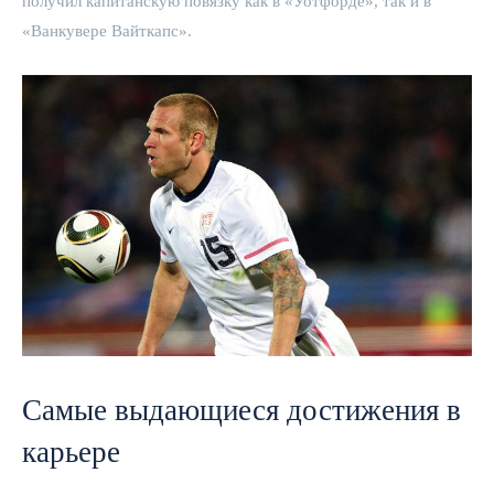
получил капитанскую повязку как в «Уотфорде», так и в
«Ванкувере Вайткапс».
Самые выдающиеся достижения в
карьере