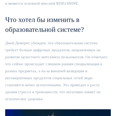
и является основной миссией RISExSHINE.
Что хотел бы изменить в
образовательной системе?
Джей Демерит убежден, что образовательная система
требует больше цифровых продуктов, направленных на
развитие целостного интеллекта пользователя. Он отмечает,
что сейчас происходит слишком ранняя специализация в
разных предметах, а из-за внешней валидации и
несовершенных продуктов социальных сетей люди
становятся менее аутентичными. Это приводит к росту
уровня стресса и тревожности, что негативно влияет на
психическое здоровье.